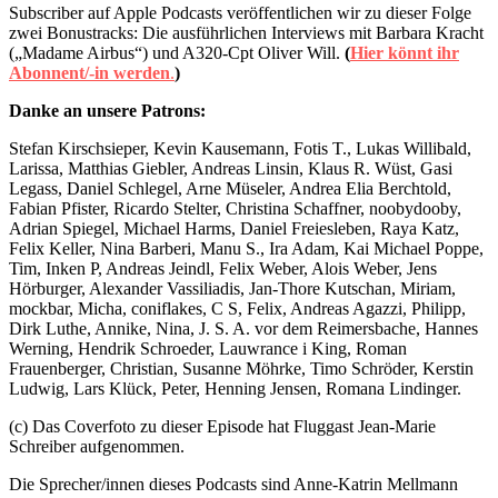
Subscriber auf Apple Podcasts veröffentlichen wir zu dieser Folge
zwei Bonustracks: Die ausführlichen Interviews mit Barbara Kracht
(„Madame Airbus“) und A320-Cpt Oliver Will.
(
Hier könnt ihr
Abonnent/-in werden
.⁠
)
Danke an unsere Patrons:
Stefan Kirschsieper, Kevin Kausemann, Fotis T., Lukas Willibald,
Larissa, Matthias Giebler, Andreas Linsin, Klaus R. Wüst, Gasi
Legass, Daniel Schlegel, Arne Müseler, Andrea Elia Berchtold,
Fabian Pfister, Ricardo Stelter, Christina Schaffner, noobydooby,
Adrian Spiegel, Michael Harms, Daniel Freiesleben, Raya Katz,
Felix Keller, Nina Barberi, Manu S., Ira Adam, Kai Michael Poppe,
Tim, Inken P, Andreas Jeindl, Felix Weber, Alois Weber, Jens
Hörburger, Alexander Vassiliadis, Jan-Thore Kutschan, Miriam,
mockbar, Micha, coniflakes, C S, Felix, Andreas Agazzi, Philipp,
Dirk Luthe, Annike, Nina, J. S. A. vor dem Reimersbache, Hannes
Werning, Hendrik Schroeder, Lauwrance i King, Roman
Frauenberger, Christian, Susanne Möhrke, Timo Schröder, Kerstin
Ludwig, Lars Klück, Peter, Henning Jensen, Romana Lindinger.
(c) Das Coverfoto zu dieser Episode hat Fluggast Jean-Marie
Schreiber aufgenommen.
Die Sprecher/innen dieses Podcasts sind Anne-Katrin Mellmann