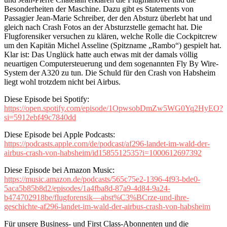
Besonderheiten der Maschine. Dazu gibt es Statements von
Passagier Jean-Marie Schreiber, der den Absturz überlebt hat und
gleich nach Crash Fotos an der Absturzstelle gemacht hat. Die
Flugforensiker versuchen zu klären, welche Rolle die Cockpitcrew
um den Kapitän Michel Asseline (Spitzname „Rambo“) gespielt hat.
Klar ist: Das Unglück hatte auch etwas mit der damals völlig
neuartigen Computersteuerung und dem sogenannten Fly By Wire-
System der A320 zu tun. Die Schuld für den Crash von Habsheim
liegt wohl trotzdem nicht bei Airbus.
Diese Episode bei Spotify:
https://open.spotify.com/episode/1OpwsobDmZw5WG0Yq2HyEO?
si=5912ebf49c7840dd
Diese Episode bei Apple Podcasts:
https://podcasts.apple.com/de/podcast/af296-landet-im-wald-der-
airbus-crash-von-habsheim/id1585512535?i=1000612697392
Diese Episode bei Amazon Music:
https://music.amazon.de/podcasts/565c75e2-1396-4f93-bde0-
5aca5b85b8d2/episodes/1a4fba8d-87a9-4d84-9a24-
b474702918be/flugforensik—abst%C3%BCrze-und-ihre-
geschichte-af296-landet-im-wald-der-airbus-crash-von-habsheim
Für unsere Business- und First Class-Abonnenten und die