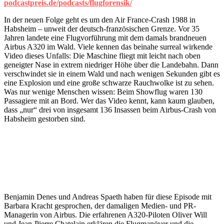
podcastpreis.de/podcasts/flugforensik/
In der neuen Folge geht es um den Air France-Crash 1988 in
Habsheim – unweit der deutsch-französischen Grenze. Vor 35
Jahren landete eine Flugvorführung mit dem damals brandneuen
Airbus A320 im Wald. Viele kennen das beinahe surreal wirkende
Video dieses Unfalls: Die Maschine fliegt mit leicht nach oben
geneigter Nase in extrem niedriger Höhe über die Landebahn. Dann
verschwindet sie in einem Wald und nach wenigen Sekunden gibt es
eine Explosion und eine große schwarze Rauchwolke ist zu sehen.
Was nur wenige Menschen wissen: Beim Showflug waren 130
Passagiere mit an Bord. Wer das Video kennt, kann kaum glauben,
dass „nur“ drei von insgesamt 136 Insassen beim Airbus-Crash von
Habsheim gestorben sind.
Benjamin Denes und Andreas Spaeth haben für diese Episode mit
Barbara Kracht gesprochen, der damaligen Medien- und PR-
Managerin von Airbus. Die erfahrenen A320-Piloten Oliver Will
und Jean-Pierre Chatelain erklären die Flugmanöver und die