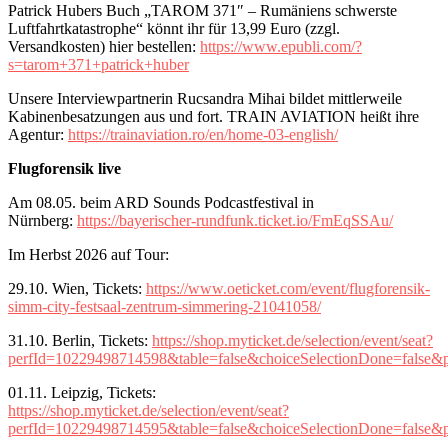
Patrick Hubers Buch „TAROM 371″ – Rumäniens schwerste
Luftfahrtkatastrophe“ könnt ihr für 13,99 Euro (zzgl.
Versandkosten) hier bestellen:
https://www.epubli.com/?
s=tarom+371+patrick+huber
Unsere Interviewpartnerin Rucsandra Mihai bildet mittlerweile
Kabinenbesatzungen aus und fort. TRAIN AVIATION heißt ihre
Agentur:
https://trainaviation.ro/en/home-03-english/
Flugforensik live
Am 08.05. beim ARD Sounds Podcastfestival in
Nürnberg:
https://bayerischer-rundfunk.ticket.io/FmEqSSAu/
Im Herbst 2026 auf Tour:
29.10. Wien, Tickets:
https://www.oeticket.com/event/flugforensik-
simm-city-festsaal-zentrum-simmering-21041058/
31.10. Berlin, Tickets:
https://shop.myticket.de/selection/event/seat?
perfId=10229498714598&table=false&choiceSelectionDone=false
01.11. Leipzig, Tickets:
https://shop.myticket.de/selection/event/seat?
perfId=10229498714595&table=false&choiceSelectionDone=false