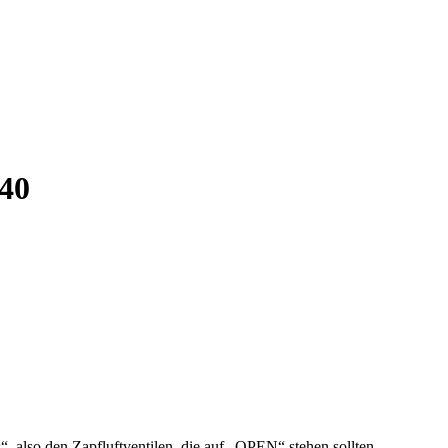
40
, also den Zapfluftventilen, die auf „OPEN“ stehen sollten.