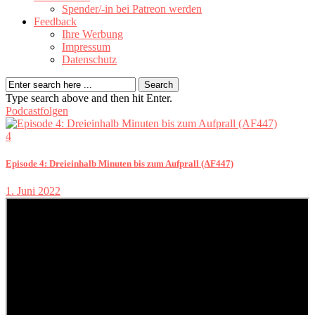
Spender/-in bei Patreon werden
Feedback
Ihre Werbung
Impressum
Datenschutz
Type search above and then hit Enter.
Podcastfolgen
4
Episode 4: Dreieinhalb Minuten bis zum Aufprall (AF447)
1. Juni 2022