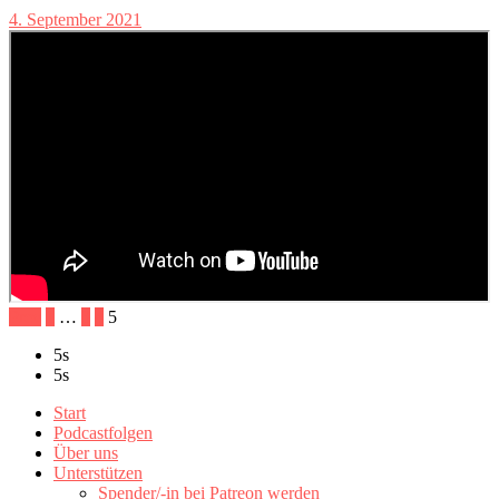
4. September 2021
Prev
1
…
3
4
5
5s
5s
Start
Podcastfolgen
Über uns
Unterstützen
Spender/-in bei Patreon werden